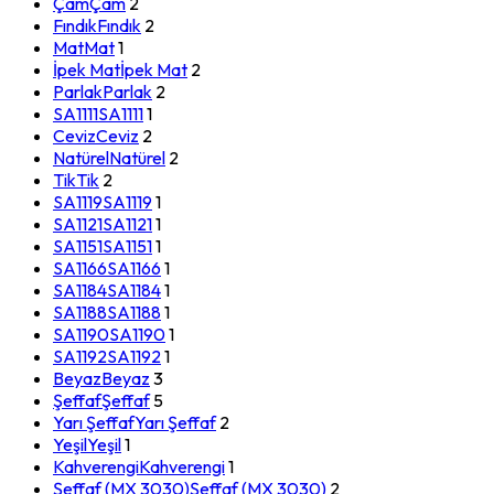
Çam
Çam
2
Fındık
Fındık
2
Mat
Mat
1
İpek Mat
İpek Mat
2
Parlak
Parlak
2
SA1111
SA1111
1
Ceviz
Ceviz
2
Natürel
Natürel
2
Tik
Tik
2
SA1119
SA1119
1
SA1121
SA1121
1
SA1151
SA1151
1
SA1166
SA1166
1
SA1184
SA1184
1
SA1188
SA1188
1
SA1190
SA1190
1
SA1192
SA1192
1
Beyaz
Beyaz
3
Şeffaf
Şeffaf
5
Yarı Şeffaf
Yarı Şeffaf
2
Yeşil
Yeşil
1
Kahverengi
Kahverengi
1
Şeffaf (MX 3030)
Şeffaf (MX 3030)
2