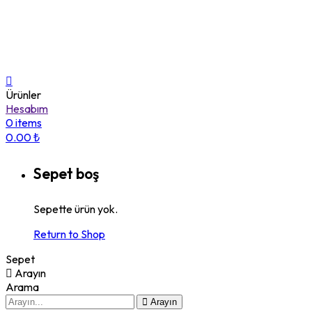
© 2024 www.primeboya.com.
Tüm Hakları Saklıdır.
Ürünler
Hesabım
0
items
0.00
₺
Sepet boş
Sepette ürün yok.
Return to Shop
Sepet
Arayın
Arama
Arayın