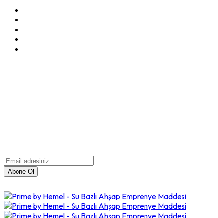
Gizlilik Politikası
Çerez Politikası
KVKK Bildirimi
Mesafeli Satış Sözleşmesi
İade & Değişim Politikası
E-Bülten Aboneliği
Kampanya ve yeniliklerden
haberdar olmak için e-
bültenimize kayıt olun.