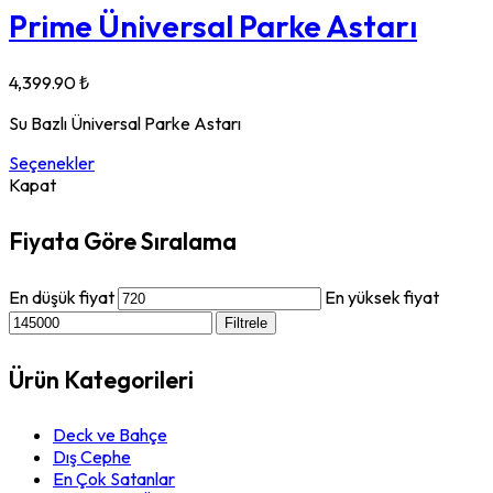
Prime Üniversal Parke Astarı
4,399.90
₺
Su Bazlı Üniversal Parke Astarı
Seçenekler
Kapat
Fiyata Göre Sıralama
En düşük fiyat
En yüksek fiyat
Filtrele
Ürün Kategorileri
Deck ve Bahçe
Dış Cephe
En Çok Satanlar