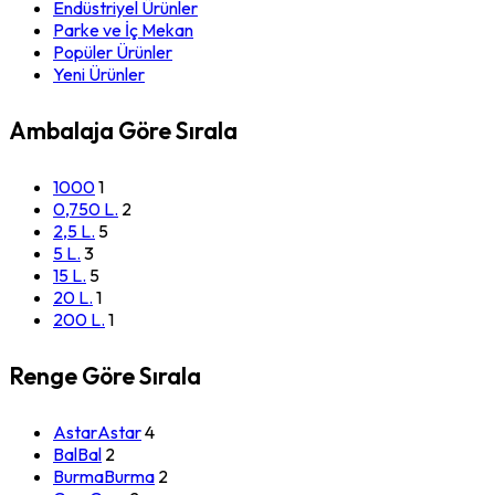
Endüstriyel Ürünler
Parke ve İç Mekan
Popüler Ürünler
Yeni Ürünler
Ambalaja Göre Sırala
1000
1
0,750 L.
2
2,5 L.
5
5 L.
3
15 L.
5
20 L.
1
200 L.
1
Renge Göre Sırala
Astar
Astar
4
Bal
Bal
2
Burma
Burma
2