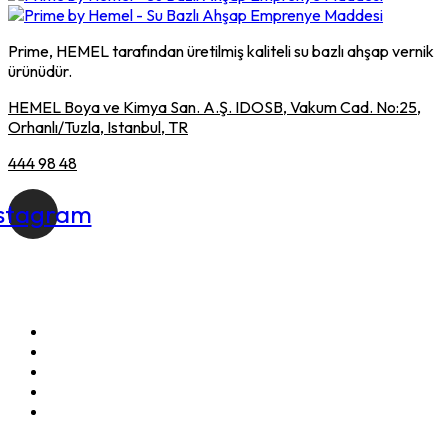
Prime, HEMEL tarafından üretilmiş kaliteli su bazlı ahşap vernik
ürünüdür.
HEMEL Boya ve Kimya San. A.Ş. IDOSB, Vakum Cad. No:25,
Orhanlı/Tuzla, Istanbul, TR
444 98 48
nstagram
Kurumsal
Hakkımızda
Ürünler
Kalite Belgeleri
Ürün Kataloğu
İletişim